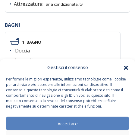
•
Attrezzatura:
aria condizionata, tv
BAGNI
1. BAGNO
•
Doccia
•
Lavandino
Gestisci il consenso
•
Gabinetto
•
Asciugacapelli
Per fornire le migliori esperienze, utilizziamo tecnologie come i cookie
per archiviare e/o accedere alle informazioni sul dispositivo. Il
•
Lavatrice
consenso a queste tecnologie ci consentirà di elaborare dati come il
comportamento di navigazione o gli ID univoci su questo sito. Il
•
Asciugatrice
mancato consenso o la revoca del consenso potrebbero influire
negativamente su determinate caratteristiche e funzioni.
2. BAGNO
Accettare
•
Gabinetto