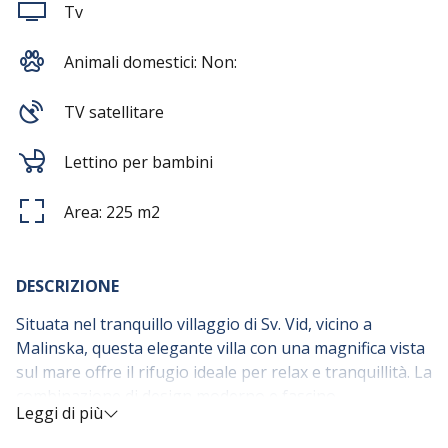
Tv
Animali domestici:
Non:
TV satellitare
Lettino per bambini
Area:
225
m2
DESCRIZIONE
Situata nel tranquillo villaggio di Sv. Vid, vicino a
Malinska, questa elegante villa con una magnifica vista
sul mare offre il rifugio ideale per relax e tranquillità. La
combinazione di design moderno e fascino
Leggi di più
mediterraneo crea un’atmosfera calda e raffinata fin
dal primo momento.