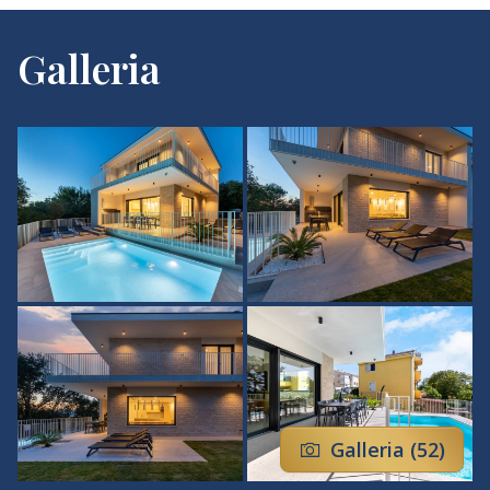
La villa dispone di quattro spaziose camere da letto,
Galleria
un’area soggiorno open space collegata a una cucina
completamente attrezzata e alla zona pranzo, nonché
di accesso a un’ampia terrazza con piscina riscaldata.
Per un’esperienza di totale relax sono a disposizione
una sauna privata, una palestra e una konoba per
piacevoli serate in compagnia. L’area esterna curata
offre lo spazio ideale per rilassarsi e trascorrere
momenti insieme.
I prezzi si riferiscono a un soggiorno per 8 persone.
Per un numero inferiore di ospiti, i prezzi vengono
ridotti di conseguenza. In caso di soggiorno fino a 6
persone, sono disponibili tre camere da letto.
Galleria (52)