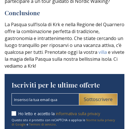
partecipare a un tour guidato di Nordic Walking?
Conclusione
La Pasqua sull’Isola di Krk e nella Regione del Quarnero
offre la combinazione perfetta di tradizione,
gastronomia e intrattenimento. Che stiate cercando un
luogo tranquillo per riposarvi o una vacanza attiva, c’è
qualcosa per tutti. Prenotate oggi la vostra
villa
e vivete
la magia della Pasqua sulla nostra bellissima isola. Ci
vediamo a Krk!
Iscriviti per le ultime offerte
Sottoscrivere
Ho letto e accetto la
informativa sulla privacy
Questo sito è protetto con reCAPTCHA e applica le
Norme sulla privacy
di Google
e
Termini di servizio
.