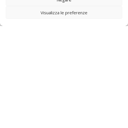
08.12.2025
Per saperne di più
Visualizza le preferenze
Vivi la vacanza perfetta in una villa con piscina
sull’isola di Krk
04.12.2025
Per saperne di più
Vivi il massimo comfort nelle ville di lusso: Villa
Vita Maris, Poljica
04.11.2025
Per saperne di più