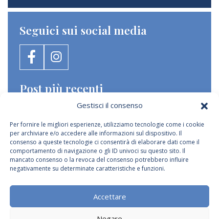
Seguici sui social media
Post più recenti
Gestisci il consenso
Pasqua sull’isola di Krk 2026: il momento
perfetto per una fuga primaverile senza la folla
Per fornire le migliori esperienze, utilizziamo tecnologie come i cookie
estiva
17.03.2026
Per saperne di più
per archiviare e/o accedere alle informazioni sul dispositivo. Il
consenso a queste tecnologie ci consentirà di elaborare dati come il
comportamento di navigazione o gli ID univoci su questo sito. Il
Gioielli nascosti dell’isola di Krk – una vacanza
mancato consenso o la revoca del consenso potrebbero influire
tranquilla a Krk in ville di lusso selezionate
negativamente su determinate caratteristiche e funzioni.
18.02.2026
Per saperne di più
Accettare
Come scegliere la villa perfetta per le tue
vacanze
Negare