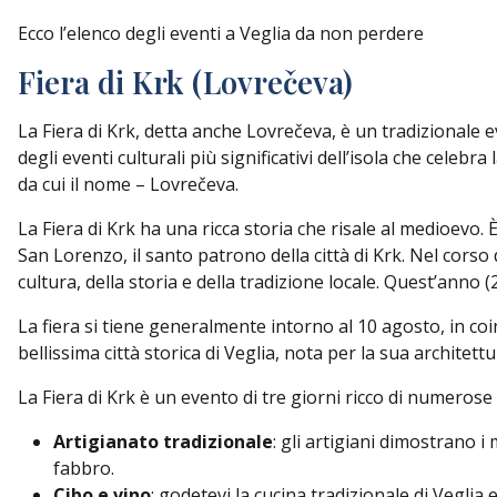
Ecco l’elenco degli eventi a Veglia da non perdere
Fiera di Krk (Lovrečeva)
La Fiera di Krk, detta anche Lovrečeva, è un tradizionale e
degli eventi culturali più significativi dell’isola che celeb
da cui il nome – Lovrečeva.
La Fiera di Krk ha una ricca storia che risale al medioevo
San Lorenzo, il santo patrono della città di Krk. Nel corso
cultura, della storia e della tradizione locale. Quest’anno 
La fiera si tiene generalmente intorno al 10 agosto, in coi
bellissima città storica di Veglia, nota per la sua architet
La Fiera di Krk è un evento di tre giorni ricco di numerose 
Artigianato tradizionale
: gli artigiani dimostrano i 
fabbro.
Cibo e vino
: godetevi la cucina tradizionale di Veglia 