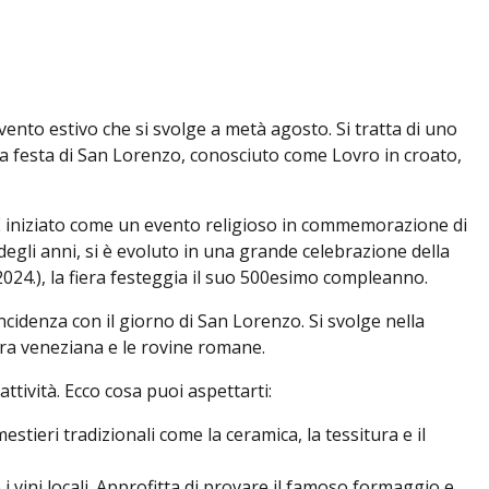
vento estivo che si svolge a metà agosto. Si tratta di uno
ra la festa di San Lorenzo, conosciuto come Lovro in croato,
. È iniziato come un evento religioso in commemorazione di
 degli anni, si è evoluto in una grande celebrazione della
(2024.), la fiera festeggia il suo 500esimo compleanno.
ncidenza con il giorno di San Lorenzo. Si svolge nella
tura veneziana e le rovine romane.
attività. Ecco cosa puoi aspettarti:
mestieri tradizionali come la ceramica, la tessitura e il
e i vini locali. Approfitta di provare il famoso formaggio e