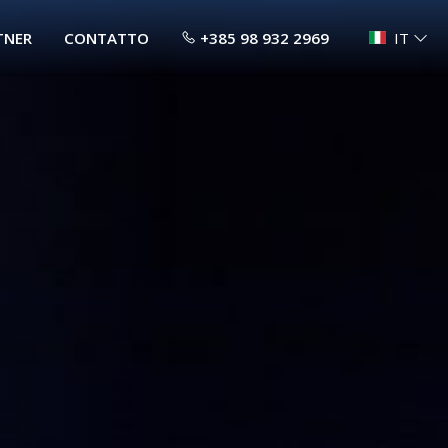
TNER
CONTATTO
+385 98 932 2969
IT