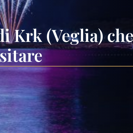
 di Krk (Veglia) ch
sitare