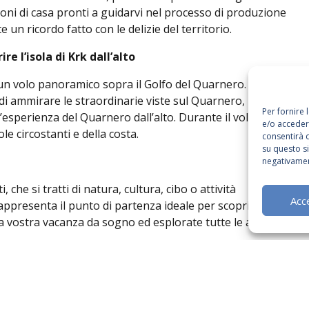
oni di casa pronti a guidarvi nel processo di produzione
e un ricordo fatto con le delizie del territorio.
e l’isola di Krk dall’alto
un volo panoramico sopra il Golfo del Quarnero. Il volo
i ammirare le straordinarie viste sul Quarnero, l’isola di
Per fornire 
l’esperienza del Quarnero dall’alto. Durante il volo, si
e/o accedere
e circostanti e della costa.
consentirà 
su questo s
negativamen
che si tratti di natura, cultura, cibo o attività
Acc
rappresenta il punto di partenza ideale per scoprire tutte
la vostra vacanza da sogno ed esplorate tutte le attrazioni
vacanza da sogno!