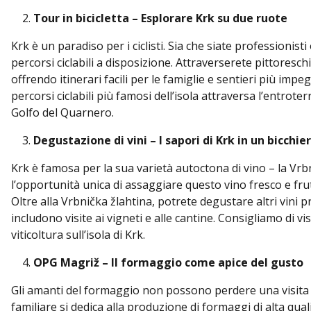
Tour in bicicletta – Esplorare Krk su due ruote
Krk è un paradiso per i ciclisti. Sia che siate professioni
percorsi ciclabili a disposizione. Attraverserete pittoreschi v
offrendo itinerari facili per le famiglie e sentieri più imp
percorsi ciclabili più famosi dell’isola attraversa l’entrot
Golfo del Quarnero.
Degustazione di vini – I sapori di Krk in un bicchie
Krk è famosa per la sua varietà autoctona di vino – la Vrbni
l’opportunità unica di assaggiare questo vino fresco e frut
Oltre alla Vrbnička žlahtina, potrete degustare altri vini p
includono visite ai vigneti e alle cantine. Consigliamo di vis
viticoltura sull’isola di Krk.
OPG Magriž – Il formaggio come apice del gusto
Gli amanti del formaggio non possono perdere una visita
familiare si dedica alla produzione di formaggi di alta qua