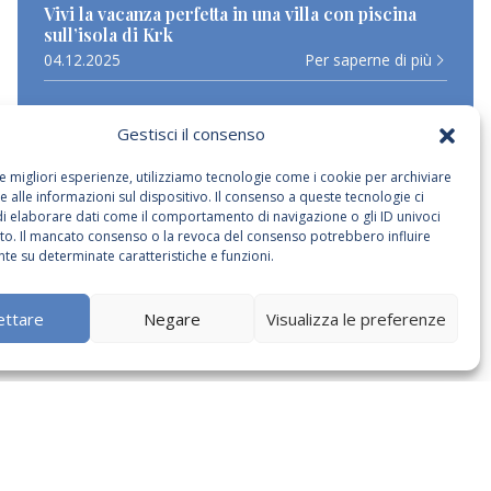
Vivi la vacanza perfetta in una villa con piscina
sull’isola di Krk
04.12.2025
Per saperne di più
Vivi il massimo comfort nelle ville di lusso: Villa
Gestisci il consenso
Vita Maris, Poljica
04.11.2025
Per saperne di più
le migliori esperienze, utilizziamo tecnologie come i cookie per archiviare
 alle informazioni sul dispositivo. Il consenso a queste tecnologie ci
di elaborare dati come il comportamento di navigazione o gli ID univoci
ito. Il mancato consenso o la revoca del consenso potrebbero influire
te su determinate caratteristiche e funzioni.
ettare
Negare
Visualizza le preferenze