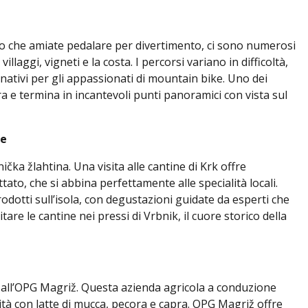
sti o che amiate pedalare per divertimento, ci sono numerosi
illaggi, vigneti e la costa. I percorsi variano in difficoltà,
egnativi per gli appassionati di mountain bike. Uno dei
erra e termina in incantevoli punti panoramici con vista sul
re
čka žlahtina. Una visita alle cantine di Krk offre
tato, che si abbina perfettamente alle specialità locali.
rodotti sull’isola, con degustazioni guidate da esperti che
itare le cantine nei pressi di Vrbnik, il cuore storico della
 all’OPG Magriž. Questa azienda agricola a conduzione
lità con latte di mucca, pecora e capra. OPG Magriž offre