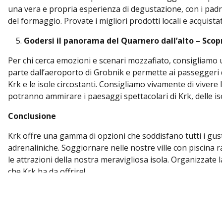
una vera e propria esperienza di degustazione, con i padr
del formaggio. Provate i migliori prodotti locali e acquistat
Godersi il panorama del Quarnero dall’alto – Scoprir
Per chi cerca emozioni e scenari mozzafiato, consigliamo 
parte dall’aeroporto di Grobnik e permette ai passeggeri d
Krk e le isole circostanti. Consigliamo vivamente di vivere 
potranno ammirare i paesaggi spettacolari di Krk, delle isol
Conclusione
Krk offre una gamma di opzioni che soddisfano tutti i gusti, 
adrenaliniche. Soggiornare nelle nostre ville con piscina 
le attrazioni della nostra meravigliosa isola. Organizzate 
che Krk ha da offrire!
Prenotate ora la vostra villa e preparatevi per la vostra 