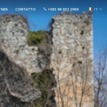
TNER
CONTATTO
+385 98 932 2969
IT