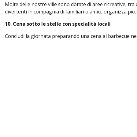
Molte delle nostre ville sono dotate di aree ricreative, tra 
divertenti in compagnia di familiari o amici, organizza picco
10. Cena sotto le stelle con specialità locali
Concludi la giornata preparando una cena al barbecue nell
locali che offrono piatti autentici di Krk, come agnello, pesc
Conclusione
L’isola di Krk offre il perfetto equilibrio tra lusso, bellezz
semplicemente rilassarti, ogni momento trascorso su quest
Prenota una delle nostre ville a Krk e concediti la vacanza 