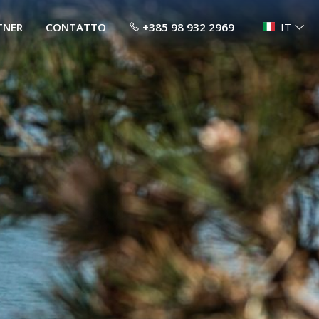
TNER
CONTATTO
+385 98 932 2969
IT