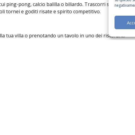
cui ping-pong, calcio balilla o biliardo. Trascorri serate
negativamen
li tornei e goditi risate e spirito competitivo.
Acc
a tua villa o prenotando un tavolo in uno dei ristoranti
e fresco e olio d’oliva.
e naturali e cultura ricca. Che tu voglia esplorare o
’isola sarà indimenticabile.
dei tuoi sogni!