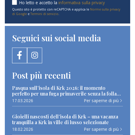
Ho letto e accetto la
informativa sulla privacy
Questo sito è protetto con reCAPTCHA e applica le
Norme sulla privacy
di Google
e
Termini di servizio
.
Seguici sui social media
Post più recenti
Pasqua sull’isola di Krk 2026: il momento
perfetto per una fuga primaverile senza la folla
estiva
17.03.2026
Per saperne di più
Gioielli nascosti dell’isola di Krk – una vacanza
tranquilla a Krk in ville di lusso selezionate
18.02.2026
Per saperne di più