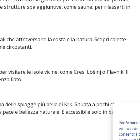
che strutture spa aggiuntive, come saune, per rilassarti in
li che attraversano la costa e la natura. Scopri calette
e circostanti.
 visitare le isole vicine, come Cres, Lošinj o Plavnik. Il
nza fiato.
delle spiagge più belle di Krk. Situata a pochi chilometri
 pace e bellezza naturale. È accessibile solo in barca,
Per fornire 
e/o accedere
consentirà 
su questo s