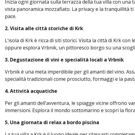
Inizia ogni giornata sulla terrazza della tua villa con una
vista panoramica mozzafiato. La privacy e la tranquillità
pace.
2. Visita alle città storiche di Krk
L’isola di Krk è ricca di siti storici. Visita la città di Krk c
oppure esplora Vrbnik, un pittoresco borgo su una scogli
3. Degustazione di vini e specialità locali a Vrbnik
Vrbnik è una meta imperdibile per gli amanti del vino. Assa
specialità tradizionali come prosciutto, formaggi e la pasta
4. Attività acquatiche
Per gli amanti dell’avventura, le spiagge vicine offrono var
immersioni. Esplora il mondo sottomarino e scopri la flora 
5. Una giornata di relax a bordo piscina
La tua villa a Krk è il luogo ideale per rilassarti completa