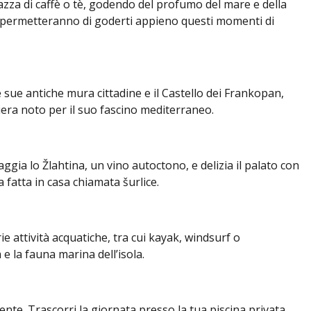
 tazza di caffè o tè, godendo del profumo del mare e della
 ti permetteranno di goderti appieno questi momenti di
on le sue antiche mura cittadine e il Castello dei Frankopan,
era noto per il suo fascino mediterraneo.
ggia lo Žlahtina, un vino autoctono, e delizia il palato con
 fatta in casa chiamata šurlice.
ie attività acquatiche, tra cui kayak, windsurf o
e la fauna marina dell’isola.
mente. Trascorri la giornata presso la tua piscina privata,