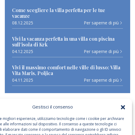
Come scegliere la villa perfetta per le tue
vacanze
08.12.2025
Per saperne di più
Vivi la vacanza perfetta in una villa con piscina
sull’isola di Krk
04.12.2025
Per saperne di più
Vivi il massimo comfort nelle ville di lusso: Villa
Vita Maris, Poljica
04.11.2025
Per saperne di più
Gestisci il consenso
le migliori esperienze, utilizziamo tecnologie come i cookie per archiviare
 alle informazioni sul dispositivo. Il consenso a queste tecnologie ci
di elaborare dati come il comportamento di navigazione o gli ID univoci
ito. Il mancato consenso o la revoca del consenso potrebbero influire